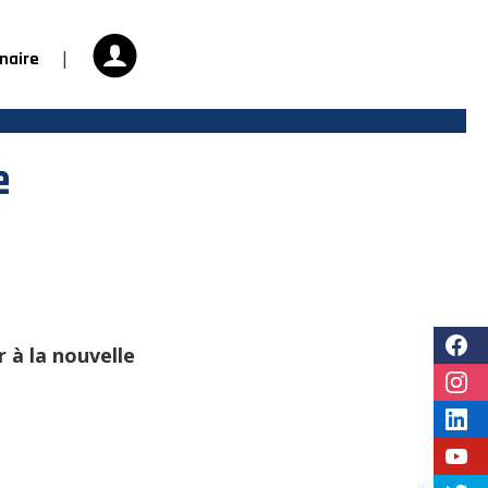
|
naire
e
 à la nouvelle