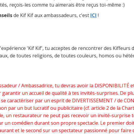
ités, reçois-les comme tu aimerais être reçus toi-même :)
nseils
de Kif Kif aux ambassadeurs, c'est
ICI
!
l'expérience 'Kif Kif', tu acceptes de rencontrer des Kiffeurs 
iaux, de toutes religions, de toutes couleurs, homos ou hét
ssadeur / Ambassadrice, tu devras avoir la DISPONIBILITÉ 
garantir un accueil de qualité à tes invités-surprises. De plus
t se caractériser par un esprit de DIVERTISSEMENT / de CO
n par un but lucratif ou publicitaire (cf. article 2 de la Chart
e, un restaurateur ne peut pas recevoir un invité-surprise t
ur un comédien durant son propre spectacle. Le premier doi
taurant et le second sur un spectateur passionné pour faire 