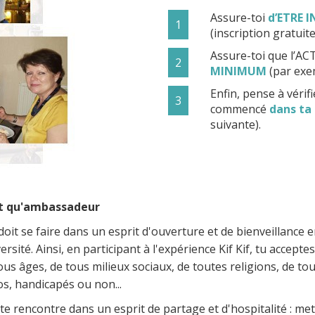
Assure-toi
d’ETRE I
1
(inscription gratuit
Assure-toi que l’AC
2
MINIMUM
(par exem
Enfin, pense à vérif
3
commencé
dans ta
suivante).
nt qu'ambassadeur
oit se faire dans un esprit d'ouverture et de bienveillance e
ersité. Ainsi, en participant à l'expérience Kif Kif, tu accept
ous âges, de tous milieux sociaux, de toutes religions, de to
, handicapés ou non...
e rencontre dans un esprit de partage et d'hospitalité : mets