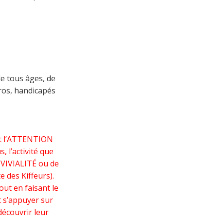
de tous âges, de
éros, handicapés
et l’ATTENTION
, l’activité que
NVIVIALITÉ ou de
e des Kiffeurs).
out en faisant le
t s’appuyer sur
découvrir leur