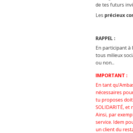
de tes futurs inv
Les
précieux co
RAPPEL :
En participant à 
tous milieux soc
ou non...
IMPORTANT :
En tant qu’Amba
nécessaires pour 
tu proposes doi
SOLIDARITÉ, et no
Ainsi, par exempl
service. Idem po
un client du res