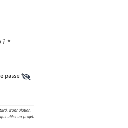
) ? *
e passe *
ard, d’annulation,
nfos utiles au projet.