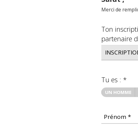
Merci de remplir
Ton inscripti
partenaire d
Tu es : *
UN HOMME
Prénom *